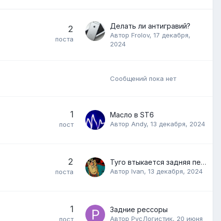
Делать ли антигравий?
2
Автор
Frolov
,
17 декабря,
поста
2024
Сообщений пока нет
1
Масло в ST6
Автор
Andy
,
13 декабря, 2024
пост
2
Туго втыкается задняя передача на ST6
Автор
Ivan
,
13 декабря, 2024
поста
1
Задние рессоры
Автор
РусЛогистик
,
20 июня
пост