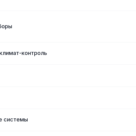
боры
 климат-контроль
е системы